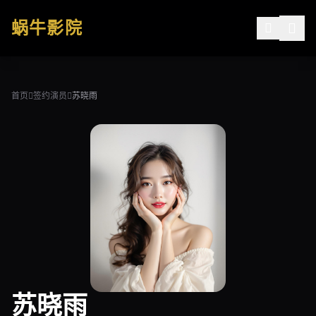
跳过导航
蜗牛影院
公司简介
作品展示
首页
签约演员
苏晓雨
签约演员
签约导演
合作伙伴
影迷互动
苏晓雨