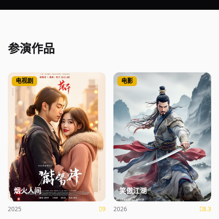
参演作品
电视剧
电影
烟火人间
笑傲江湖
2025
9
2026
8.3