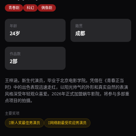
青春剧
科幻
偶像剧
年龄
籍贯
24岁
成都
作品数
2部
王梓涵，新生代演员，毕业于北京电影学院。凭借在《青春正当
时》中的出色表现迅速走红，以阳光帅气的外形和真实自然的表演
风格深受年轻观众喜爱。2026年正式加盟蜗牛影院，将参与多部重
点项目的拍摄。
主要奖项
新人奖最佳男演员
网络剧最受欢迎男演员