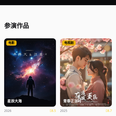
参演作品
电影
电视剧
星辰大海
青春正当时
2026
8.5
2025
8.7