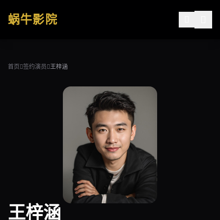
跳过导航
蜗牛影院
公司简介
作品展示
首页
签约演员
王梓涵
签约演员
签约导演
合作伙伴
影迷互动
王梓涵