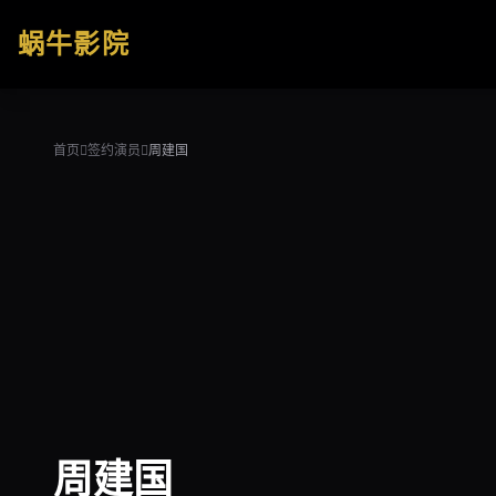
跳过导航
蜗牛影院
公司简介
作品展示
首页
签约演员
周建国
签约演员
签约导演
合作伙伴
影迷互动
周建国