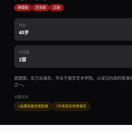
悬疑剧
历史剧
正剧
年龄
40岁
作品数
2部
周建国，实力派演员，毕业于南京艺术学院。以深沉内敛的表演
之一。
主要奖项
金鹰奖最佳男配角
华表奖优秀男演员