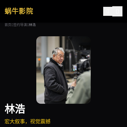
跳过导航
蜗牛影院
首页
签约导演
林浩
公司简介
作品展示
签约演员
签约导演
合作伙伴
影迷互动
林浩
宏大叙事，视觉震撼