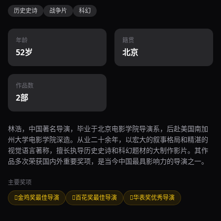
历史史诗
战争片
科幻
年龄
籍贯
52岁
北京
作品数
2部
林浩，中国著名导演，毕业于北京电影学院导演系，后赴美国南加
州大学电影学院深造。从业二十余年，以宏大的叙事格局和精湛的
视觉语言著称，擅长执导历史史诗和科幻题材的大制作影片。其作
品多次荣获国内外重要奖项，是当今中国最具影响力的导演之一。
主要奖项
金鸡奖最佳导演
百花奖最佳导演
华表奖优秀导演