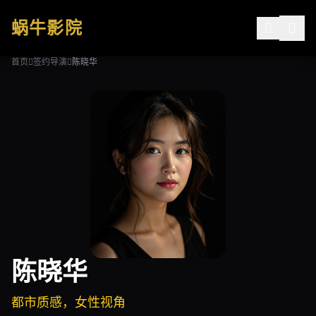
跳过导航
蜗牛影院
首页
签约导演
陈晓华
公司简介
作品展示
签约演员
签约导演
合作伙伴
影迷互动
陈晓华
都市质感，女性视角