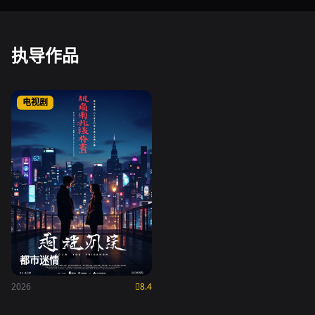
执导作品
电视剧
都市迷情
2026
8.4