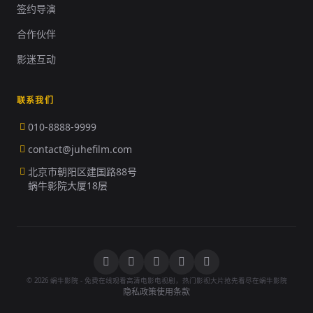
签约导演
合作伙伴
影迷互动
联系我们
010-8888-9999
contact@juhefilm.com
北京市朝阳区建国路88号
蜗牛影院大厦18层
© 2026 蜗牛影院 - 免费在线观看高清电影电视剧，热门影视大片抢先看尽在蜗牛影院
隐私政策
使用条款