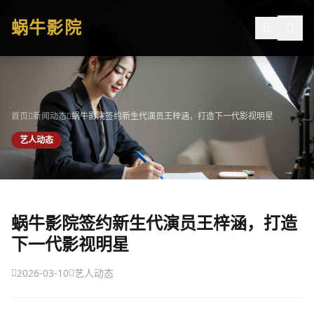
跳过导航
蜗牛影院
公司简介
作品展示
签约演员
首页
新闻动态
蜗牛影院签约新生代演员王梓涵，打造下一代影视明星
签约导演
艺人动态
合作伙伴
影迷互动
蜗牛影院签约新生代演员王梓涵，打造
下一代影视明星
2026-03-10
艺人动态